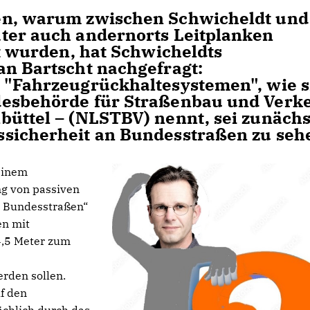
en, warum zwischen Schwicheldt und
ter auch andernorts Leitplanken
rt wurden, hat Schwicheldts
an Bartscht nachgefragt:
 "Fahrzeugrückhaltesystemen", wie s
desbehörde für Straßenbau und Verk
büttel – (NLSTBV) nennt, sei zunächs
ssicherheit an Bundesstraßen zu seh
 einem
g von passiven
r Bundesstraßen“
en mit
 4,5 Meter zum
erden sollen.
f den