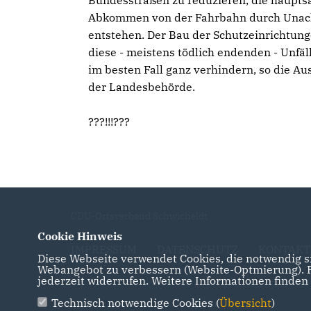
Bundesstraßen zu reduzieren, die haupts
Abkommen von der Fahrbahn durch Unac
entstehen. Der Bau der Schutzeinrichtunge
diese - meistens tödlich endenden - Unfäl
im besten Fall ganz verhindern, so die Au
der Landesbehörde.
???!!!???
CDU-Ortsverband Schwicheldt
Cookie Hinweis
IMPRESSUM
DATENSCHUTZ
KONTAKT
Diese Webseite verwendet Cookies, die notwendig si
Webangebot zu verbessern (Website-Optmierung). Fü
jederzeit widerrufen. Weitere Informationen finden
Technisch notwendige Cookies (
Übersicht
)