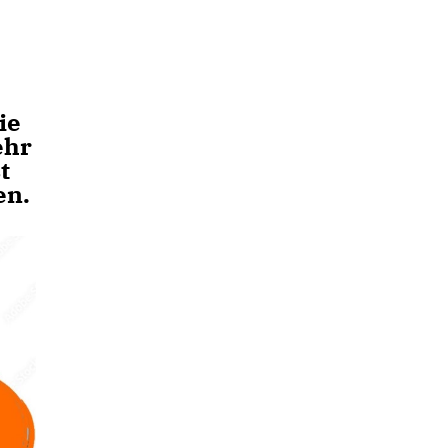
ie
ehr
t
en.